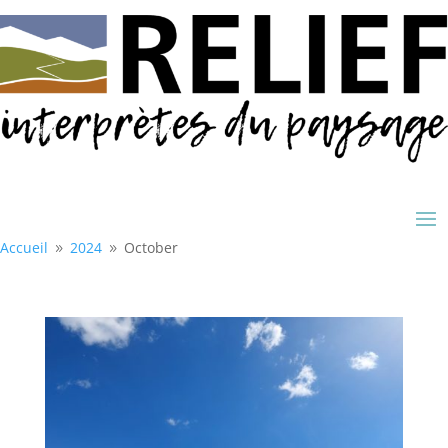
Accueil
2024
October
9
9