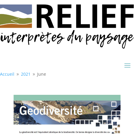
Accueil
2021
June
9
9