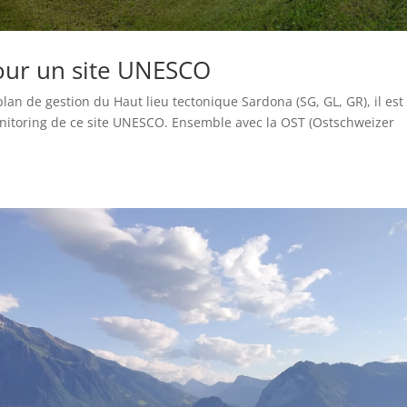
our un site UNESCO
lan de gestion du Haut lieu tectonique Sardona (SG, GL, GR), il est
onitoring de ce site UNESCO. Ensemble avec la OST (Ostschweizer