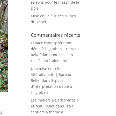
saisons pour le massif de la
Dôle
Mise en valeur des ruines
du Vanel
Commentaires récents
Espace d’interprétation
dédié à l’Illgraben | Bureau
Relief
dans
Une mise en
relief – littéralement!
Une mise en relief –
littéralement! | Bureau
Relief
dans
Espace
d’interprétation dédié à
l’Illgraben
Les métiers à Derborence |
Bureau Relief
dans
Trois
sentiers à thème à
nt