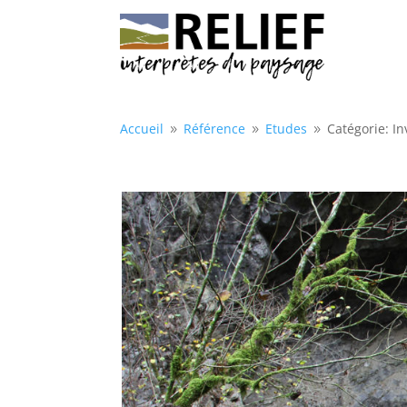
Accueil
Référence
Etudes
Catégorie: I
9
9
9