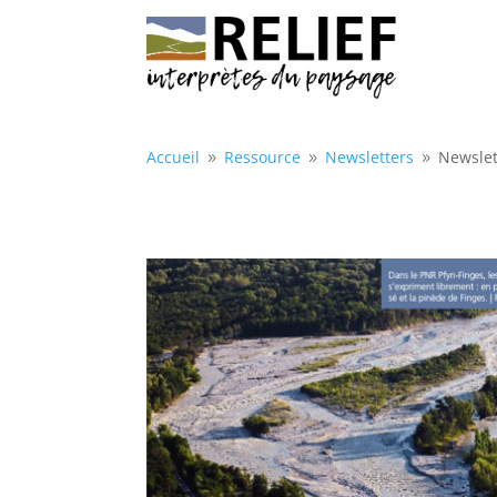
Accueil
Ressource
Newsletters
Newslet
9
9
9