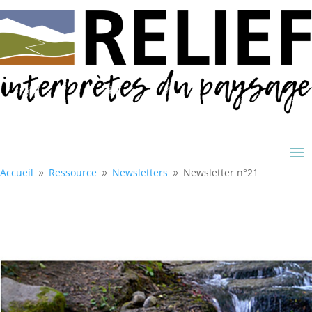
Accueil
Ressource
Newsletters
Newsletter n°21
9
9
9