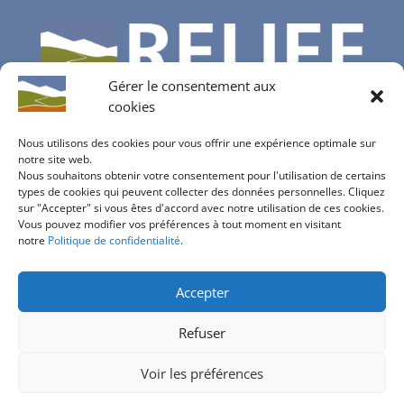
Gérer le consentement aux
cookies
Nous utilisons des cookies pour vous offrir une expérience optimale sur
notre site web.
Nous souhaitons obtenir votre consentement pour l'utilisation de certains
Contactez-nous
types de cookies qui peuvent collecter des données personnelles. Cliquez
sur "Accepter" si vous êtes d'accord avec notre utilisation de ces cookies.
info@bureau-relief.ch
Vous pouvez modifier vos préférences à tout moment en visitant
inscription à notre newsletter
notre
Politique de confidentialité
.
Accepter
Refuser
Politique de confidentialité
Voir les préférences
design:
bureau d'étude Relief 2020
| basé sur