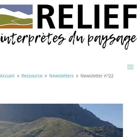
Accueil
Ressource
Newsletters
Newsletter n°22
9
9
9