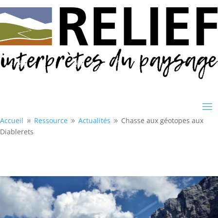
Accueil
Ressource
Actualités
Chasse aux géotopes aux
9
9
9
Diablerets