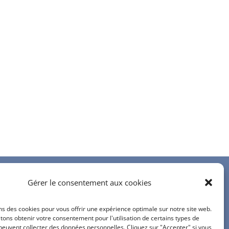
Gérer le consentement aux cookies
Contactez-nous
ns des cookies pour vous offrir une expérience optimale sur notre site web.
info@bureau-relief.ch
ons obtenir votre consentement pour l'utilisation de certains types de
inscription à notre newsletter
peuvent collecter des données personnelles. Cliquez sur "Accepter" si vous