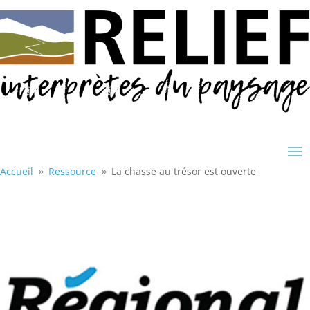
Accueil
Ressource
La chasse au trésor est ouverte
9
9