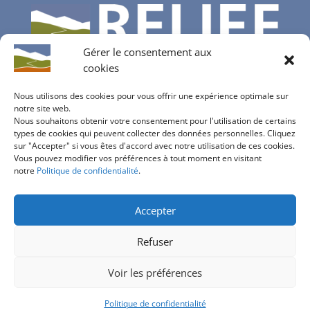
Gérer le consentement aux
cookies
Nous utilisons des cookies pour vous offrir une expérience optimale sur
notre site web.
Nous souhaitons obtenir votre consentement pour l'utilisation de certains
Contactez-nous
types de cookies qui peuvent collecter des données personnelles. Cliquez
sur "Accepter" si vous êtes d'accord avec notre utilisation de ces cookies.
info@bureau-relief.ch
Vous pouvez modifier vos préférences à tout moment en visitant
inscription à notre newsletter
notre
Politique de confidentialité
.
Accepter
Refuser
Politique de confidentialité
Voir les préférences
design:
bureau d'étude Relief 2020
| basé sur
Elegant Themes
Politique de confidentialité