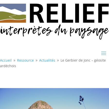
Accueil
Ressource
Actualités
Le Gerbier de Jonc – géosite
9
9
9
ardéchois